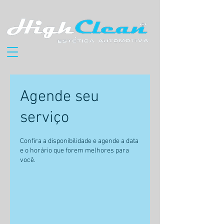
Agende seu
serviço
Confira a disponibilidade e agende a data
e o horário que forem melhores para
você.