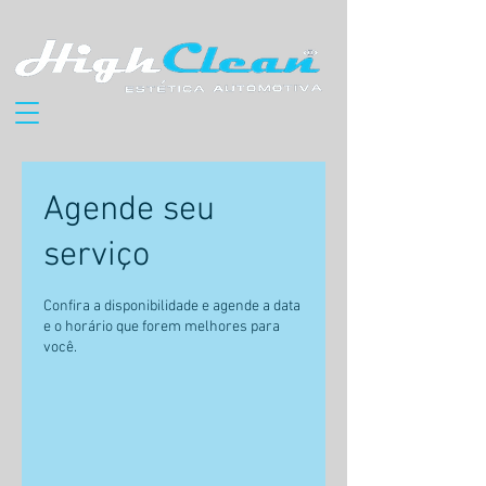
Agende seu
serviço
Confira a disponibilidade e agende a data
e o horário que forem melhores para
você.