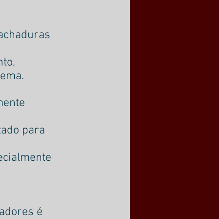
rachaduras 
to,
tema.
mente 
tado para 
ecialmente 
adores é 