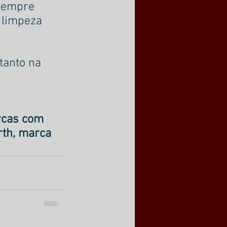
sempre 
 limpeza 
tanto na 
rcas com 
rth, marca 