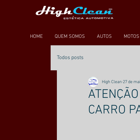
HOME
QUEM SOMOS
AUTOS
MOTOS
Todos posts
High Clean
27 de mai
ATENÇÃO
CARRO PA