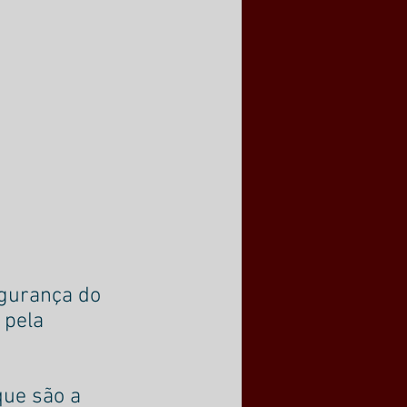
gurança do 
 pela 
que são a 