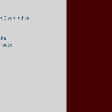
 Clean indica 
ita
uração.