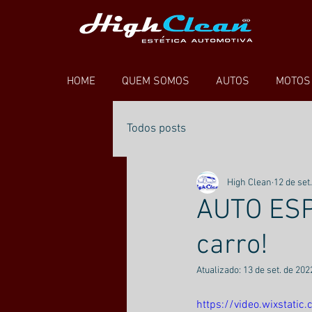
HOME
QUEM SOMOS
AUTOS
MOTOS
Todos posts
High Clean
12 de set
AUTO ESP
carro!
Atualizado:
13 de set. de 202
https://video.wixstat