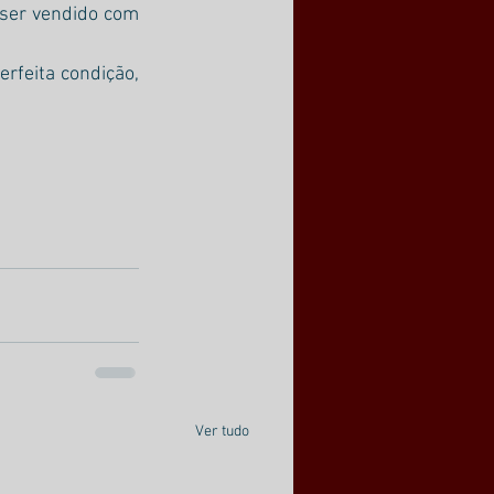
ser vendido com 
rfeita condição, 
Ver tudo