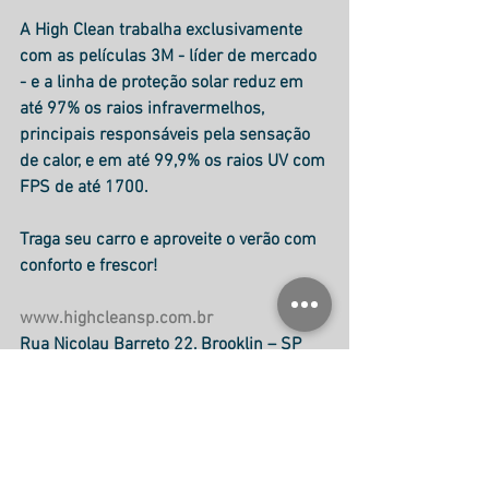
A High Clean trabalha exclusivamente 
com as películas 3M - líder de mercado 
- e a linha de proteção solar reduz em 
até 97% os raios infravermelhos, 
principais responsáveis pela sensação 
de calor, e em até 99,9% os raios UV com 
FPS de até 1700.
Traga seu carro e aproveite o verão com 
conforto e frescor!
www.highcleansp.com.br
Rua Nicolau Barreto 22, Brooklin – SP 
Tel: (11) 2639-2922 | WhatsApp: (11) 
93323-2233
Seu carro merece os cuidados High 
Clean!