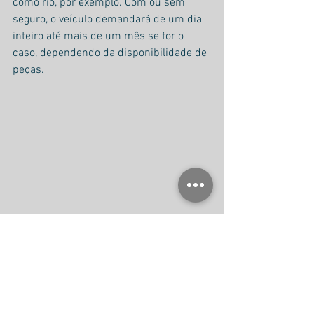
como rio, por exemplo. Com ou sem 
seguro, o veículo demandará de um dia 
inteiro até mais de um mês se for o 
caso, dependendo da disponibilidade de 
peças.
Se chover, o que faço?
Evite transpor vias alagadas. Antecipe 
seu trajeto se conhece os locais de 
alagamento frequente. Diante de um 