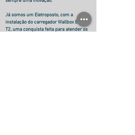
sempre uma inovação.
Já somos um Eletroposto, com a 
instalação do carregador Wallbox BMW 
T2, uma conquista feita para atender os 
clientes atuais e os próximos que virão.
www.highcleansp.com.br
Rua Nicolau Barreto 22, Brooklin-SP
Tel: (11) 2639-2922 | WhatsApp: (11) 
93323-2233
Seu carro merece os cuidados High 
Clean!