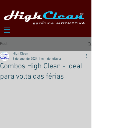
Post
High Clean
6 de ago. de 2024
1 min de leitura
Combos High Clean - ideal
para volta das férias