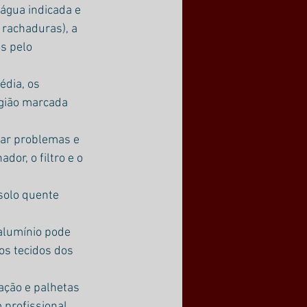
água indicada e 
rachaduras), a 
s pelo 
dia, os 
egião marcada 
sar problemas e 
dor, o filtro e o 
solo quente 
-alumínio pode 
os tecidos dos 
ção e palhetas 
 profissional 