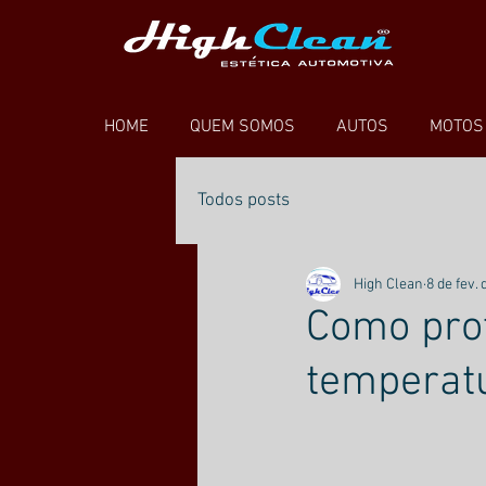
HOME
QUEM SOMOS
AUTOS
MOTOS
Todos posts
High Clean
8 de fev.
Como prot
temperat