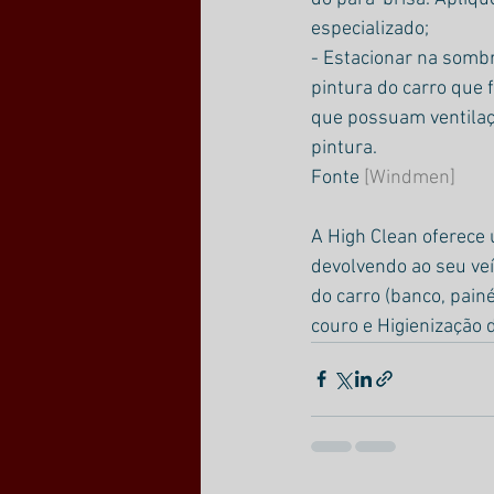
especializado;
- Estacionar na somb
pintura do carro que f
que possuam ventilaç
pintura.
Fonte 
[Windmen]
A High Clean oferece 
devolvendo ao seu veí
do carro (banco, painé
couro e Higienização 