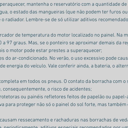
uperaquecer, mantenha o reservatório com a quantidade de 
gua, o estado das mangueiras (que não podem ter furos ou 
e o radiador. Lembre-se de só utilizar aditivos recomendado
rcador de temperatura do motor localizado no painel. Na mé
0 a 97 graus. Mas, se o ponteiro se aproximar demais da r
ois o motor pode estar prestes a superaquecer;
ões do ar-condicionado. No verão, o uso excessivo pode cau
energia do veículo. Vale conferir ainda, a bateria, o alterna
completa em todos os pneus. O contato da borracha com o 
, consequentemente, o risco de acidentes;
protetoras ou painéis refletores feitos de papelão ou papel
va para proteger não só o painel do sol forte, mas também 
 causam ressecamento e rachaduras nas borrachas de veda
e, periodicamente, aditivos especiais recomendados por um