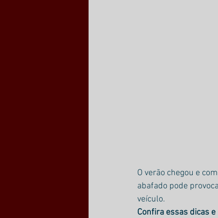
O verão chegou e com
abafado pode provoca
veículo.
Confira essas dicas e