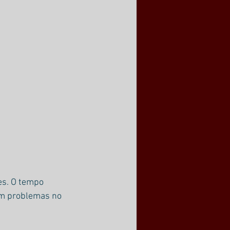
es. O tempo 
ém problemas no 