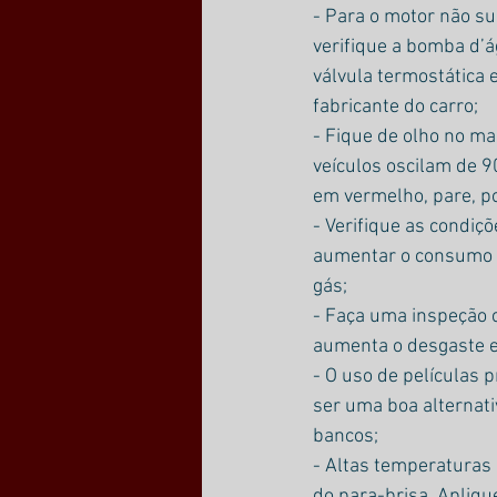
- Para o motor não s
verifique a bomba d’á
válvula termostática 
fabricante do carro;
- Fique de olho no ma
veículos oscilam de 9
em vermelho, pare, p
- Verifique as condiç
aumentar o consumo de 
gás;
- Faça uma inspeção 
aumenta o desgaste e
- O uso de películas 
ser uma boa alternati
bancos;
- Altas temperaturas
do para-brisa. Apliqu