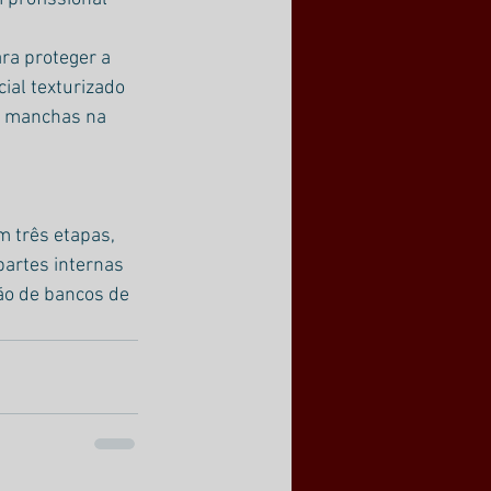
ra proteger a 
ial texturizado 
e manchas na 
m três etapas, 
artes internas 
ção de bancos de 