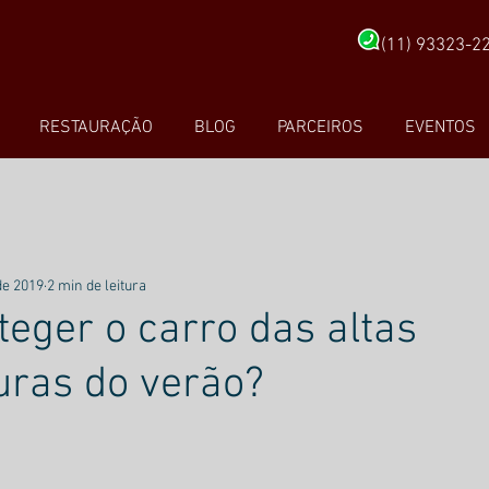
(11) 93323-2
RESTAURAÇÃO
BLOG
PARCEIROS
EVENTOS
 de 2019
2 min de leitura
eger o carro das altas
uras do verão?