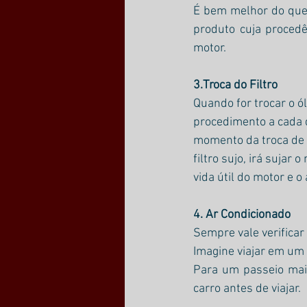
É bem melhor do que 
produto cuja proced
motor.
3.Troca do Filtro 
Quando for trocar o ó
procedimento a cada d
momento da troca de ó
filtro sujo, irá sujar 
vida útil do motor e
4. Ar Condicionado 
Sempre vale verificar
Imagine viajar em um 
Para um passeio mais
carro antes de viajar.