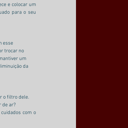
ce e colocar um 
uado para o seu 
m esse 
r trocar no 
 mantiver um 
 diminuição da 
o filtro dele.
 de ar? 
 cuidados com o 