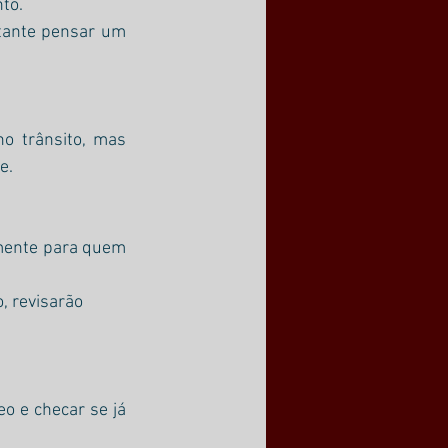
to.
tante pensar um 
o trânsito, mas 
e.
lmente para quem 
, revisarão 
o e checar se já 