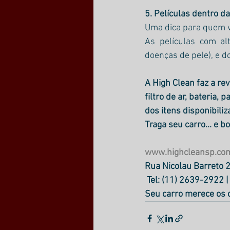
5. Películas dentro da
Uma dica para quem va
As películas com al
doenças de pele), e d
A High Clean faz a re
filtro de ar, bateria,
dos itens disponibili
Traga seu carro... e b
www.highcleansp.co
Rua Nicolau Barreto 2
 Tel: (11) 2639-2922
Seu carro merece os c