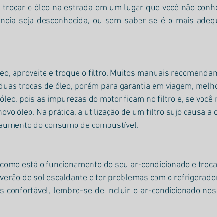
trocar o óleo na estrada em um lugar que você não conhe
ência seja desconhecida, ou sem saber se é o mais adeq
leo, aproveite e troque o filtro. Muitos manuais recomenda
uas trocas de óleo, porém para garantia em viagem, melho
leo, pois as
impurezas do motor ficam no filtro e, se você
o novo óleo. Na prática, a utilização de um filtro sujo causa a
 o aumento do consumo de combustível.
 como está o funcionamento do seu ar-condicionado e trocar 
verão de sol escaldante e ter problemas com o refrigerador
 confortável, lembre-se de incluir o ar-condicionado nos