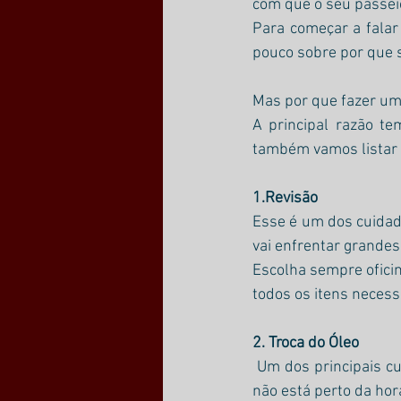
com que o seu passei
Para começar a falar
pouco sobre por que s
Mas por que fazer uma
A principal razão t
também vamos listar a
1.Revisão 
Esse é um dos cuidado
vai enfrentar grandes
Escolha sempre oficin
todos os itens necess
2. Troca do Óleo
Um dos principais cui
não está perto da hora