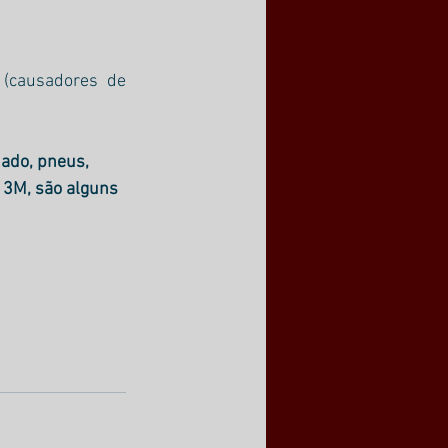
 (causadores de 
nado, pneus, 
r 3M, são alguns 