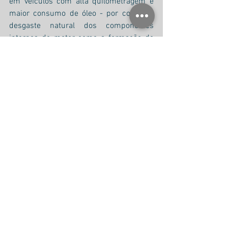
em veículos com alta quilometragem e 
maior consumo de óleo - por conta do 
desgaste natural dos componentes 
internos do motor como a formação de 
borra, especialmente em carros que não 
costumam ser abastecidos com 
combustível aditivado.
Na High Clean “mais é menos”, ou seja, a 
avaliação de um carro é feita com total 
transparência, e somente serão 
executados os serviços necessários para 
a manutenção correta do automóvel.
Traga seu carro
Rua Nicolau Barreto 22, Brooklin - SP 
Tel. (11) 2639-2922 | WhatsApp (11) 
93323-2233
Seu carro merece os cuidados High 