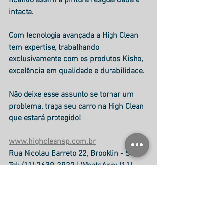
ficando assim a pintura resguardada e 
intacta.
Com tecnologia avançada a High Clean 
tem expertise, trabalhando 
exclusivamente com os produtos Kisho, 
excelência em qualidade e durabilidade.
Não deixe esse assunto se tornar um 
problema, traga seu carro na High Clean 
que estará protegido!
www.highcleansp.com.br
Rua Nicolau Barreto 22, Brooklin - SP
Tel: (11) 2639-2922 | WhatsApp: (11) 
93323-2233
Seu carro merece os cuidados High 
Clean! 