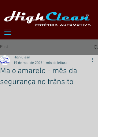
Post
High Clean
19 de mai. de 2025
1 min de leitura
Maio amarelo - mês da
segurança no trânsito