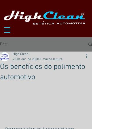
Post
High Clean
20 de out. de 2020
1 min de leitura
Os benefícios do polimento
automotivo