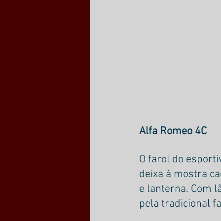
Alfa Romeo 4C
O farol do esport
deixa à mostra cad
e lanterna. Com l
pela tradicional 