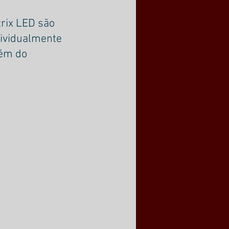
rix LED são 
ividualmente 
lém do 