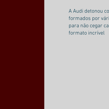
A Audi detonou co
formados por vár
para não cegar car
formato incrível