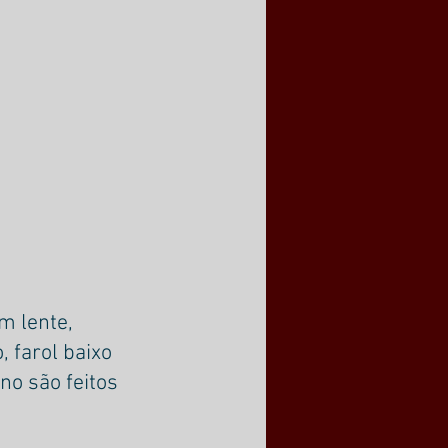
m lente, 
 farol baixo 
o são feitos 