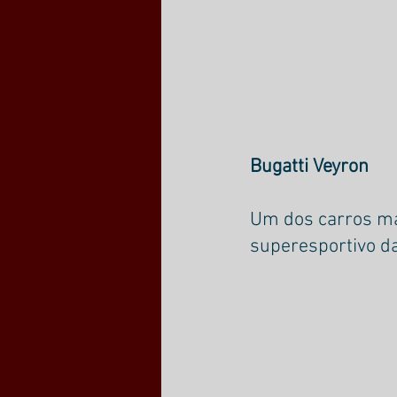
Bugatti Veyron
Um dos carros ma
superesportivo d