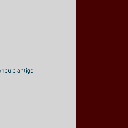
nou o antigo 
s