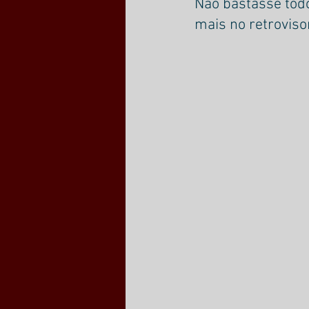
Não bastasse todo
mais no retrovis