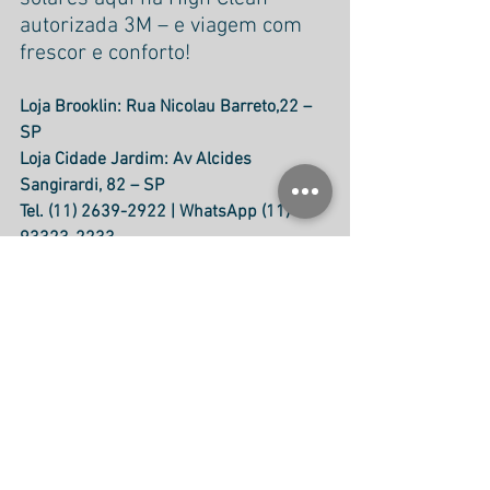
autorizada 3M – e viagem com 
frescor e conforto!
Loja Brooklin: Rua Nicolau Barreto,22 – 
SP
Loja Cidade Jardim: Av Alcides 
Sangirardi, 82 – SP
Tel. (11) 2639-2922 | WhatsApp (11) 
93323-2233
Seu carro merece os cuidados High 
Clean
Ver tudo
Posts recentes