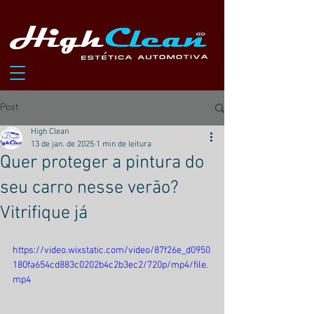
Post
High Clean
13 de jan. de 2025
1 min de leitura
Quer proteger a pintura do
seu carro nesse verão?
Vitrifique já
https://video.wixstatic.com/video/87f26e_d0950
180fa654cd883c0202b4c2b3ec2/720p/mp4/file.
mp4