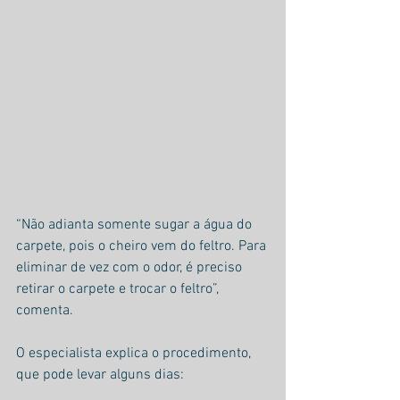
“Não adianta somente sugar a água do 
carpete, pois o cheiro vem do feltro. Para 
eliminar de vez com o odor, é preciso 
retirar o carpete e trocar o feltro”, 
comenta.
O especialista explica o procedimento, 
que pode levar alguns dias: