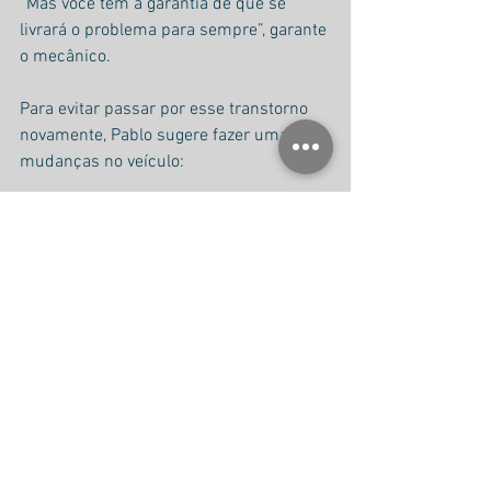
“Mas você tem a garantia de que se 
livrará o problema para sempre”, garante 
o mecânico.
Para evitar passar por esse transtorno 
novamente, Pablo sugere fazer umas 
mudanças no veículo:
“Uma das razões de entrar água pela 
porta do carro pode ser a borracha de 
vedação da porta. Se este for o caso, é 
melhor fazer logo a troca desse item 
também para garantir que não terá o 
problema de inundação do veículo 
novamente”.
Fonte [
Extra
]