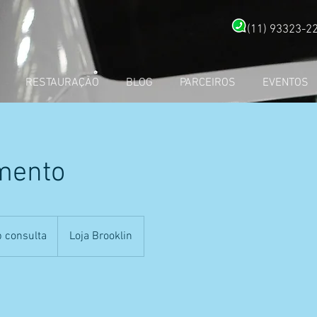
(11) 93323-2
RESTAURAÇÃO
BLOG
PARCEIROS
EVENTOS
mento
b consulta
Loja Brooklin