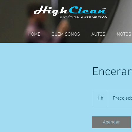
HOME
QUEM SOMOS
AUTOS
MOTOS
Encera
Preço
sob
1 h
1
Preço so
consulta
Agendar